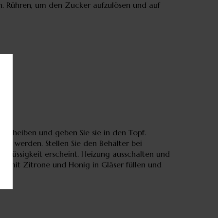
n. Rühren, um den Zucker aufzulösen und auf
n Scheiben und geben Sie sie in den Topf.
zt werden. Stellen Sie den Behälter bei
r Flüssigkeit erscheint. Heizung ausschalten und
in mit Zitrone und Honig in Gläser füllen und