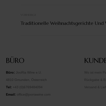
VORHERIGE
Traditionelle Weihnachtsgerichte Und
BÜRO
KUNDE
Büro:
JooRia Wine e.U.
Wo ist mein P
4810 Gmunden, Österreich
Rückgabe & Er
Tel:
+43 (0)6769484094
Versand & Lie
Email:
office@jooriawine.com