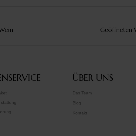
 Wein
Geöffneten W
NSERVICE
ÜBER UNS
aket
Das Team
stattung
Blog
ferung
Kontakt