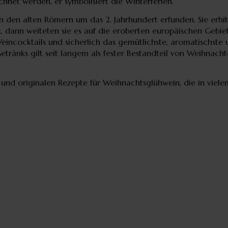
hnet werden, er symbolisiert die Winterferien.
den alten Römern um das 2. Jahrhundert erfunden. Sie erhit
, dann weiteten sie es auf die eroberten europäischen Gebiet
Weincocktails und sicherlich das gemütlichste, aromatischst
ränks gilt seit langem als fester Bestandteil von Weihnach
 und originalen Rezepte für Weihnachtsglühwein, die in viele