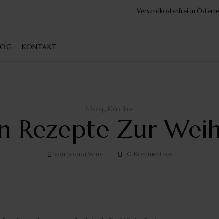
Versandkostenfrei in Öster
LOG
KONTAKT
Blog
Küche
,
n Rezepte Zur Weih
von:
Jooria Wine
0
Kommentare