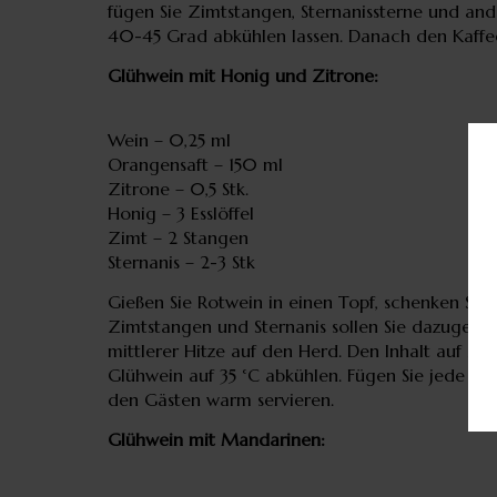
fügen Sie Zimtstangen, Sternanissterne und an
40-45 Grad abkühlen lassen. Danach den Kaffe
Glühwein mit Honig und Zitrone:
Wein – 0,25 ml
Orangensaft – 150 ml
Zitrone – 0,5 Stk.
Honig – 3 Esslöffel
Zimt – 2 Stangen
Sternanis – 2-3 Stk
Gießen Sie Rotwein in einen Topf, schenken Sie 
Zimtstangen und Sternanis sollen Sie dazugebe
mittlerer Hitze auf den Herd. Den Inhalt auf 70
Glühwein auf 35 °C abkühlen. Fügen Sie jede Art
den Gästen warm servieren.
Glühwein mit Mandarinen: