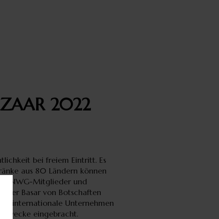
AZAAR 2022
ichkeit bei freiem Eintritt. Es
tränke aus 80 Ländern können
lie. UNWG-Mitglieder und
rd der Basar von Botschaften
 und internationale Unternehmen
ge Zwecke eingebracht.