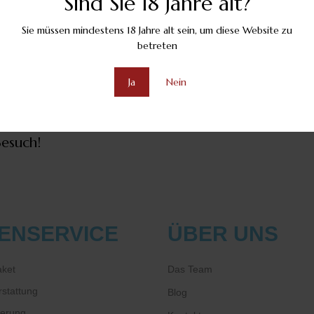
Sind Sie 18 Jahre alt?
stival Charity Bazaar findet am Samstag, 3. Dezember von 
Sie müssen mindestens 18 Jahre alt sein, um diese Website zu
30 Wien
statt. Die Marx Halle ist mit öffentlichen Verkehrsmitt
betreten
se 74A & 80A. Details zur Anreise und zum Parken finden Sie
nlosen Veranstaltung kommt bedürftigen Kindern auf der gan
Ja
Nein
n moldawischen Stand zu besuchen um hochwertige Weine und
Besuch!
ENSERVICE
ÜBER UNS
aket
Das Team
stattung
Blog
ferung