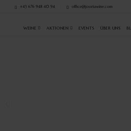
+43 676 948 40 94
office@jooriawine.com
WEINE
AKTIONEN
EVENTS
ÜBER UNS
B