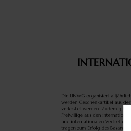
INTERNATI
Die UNWG organisiert alljährlich 
werden Geschenkartikel aus de
verkostet werden. Zudem gibt es
Freiwillige aus den internation
und internationalen Vertretunge
tragen zum Erfolg des Basars bei