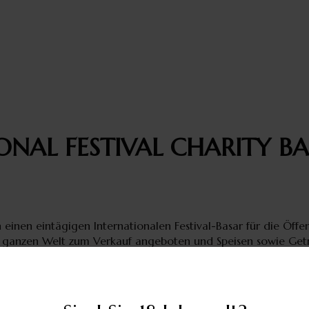
ONAL FESTIVAL CHARITY B
einen eintägigen Internationalen Festival-Basar für die Öffentl
r ganzen Welt zum Verkauf angeboten und Speisen sowie Ge
 internationale kulturelle Darbietungen für die ganze Fami
alen Organisationen in Wien nehmen am Basar teil. Weiters wi
n bei der UNO seit Jahren unterstützt. Auch österreichische
. Seit 1968 hat der Basar über 5 Millionen Euro für wohltäti