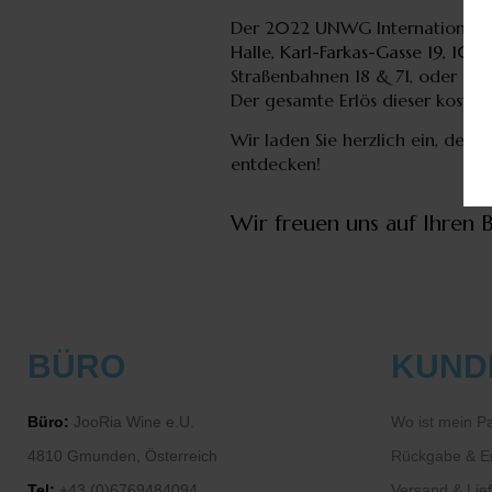
Der 2022 UNWG International Fe
Halle, Karl-Farkas-Gasse 19, 10
Straßenbahnen 18 & 71, oder Bus
Der gesamte Erlös dieser koste
Wir laden Sie herzlich ein, de
entdecken!
Wir freuen uns auf Ihren 
BÜRO
KUND
Büro:
JooRia Wine e.U.
Wo ist mein P
4810 Gmunden, Österreich
Rückgabe & Er
Tel:
+43 (0)6769484094
Versand & Lie