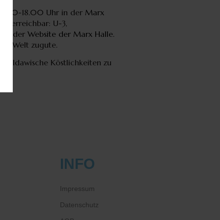
10.00-18.00 Uhr in der
Marx
eln erreichbar: U-3,
 auf der
Website der Marx Halle
.
zen Welt zugute.
 moldawische Köstlichkeiten zu
INFO
Impressum
Datenschutz