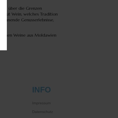
en, über die Grenzen
turgut Wein, welches Tradition
pannende Genusserlebnisse,
nlichen Weine aus Moldawien
INFO
Impressum
Datenschutz