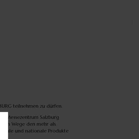
RG teilnehmen zu dürfen.
m Messezentrum Salzburg
iesem Wege den mehr als
ionale und nationale Produkte