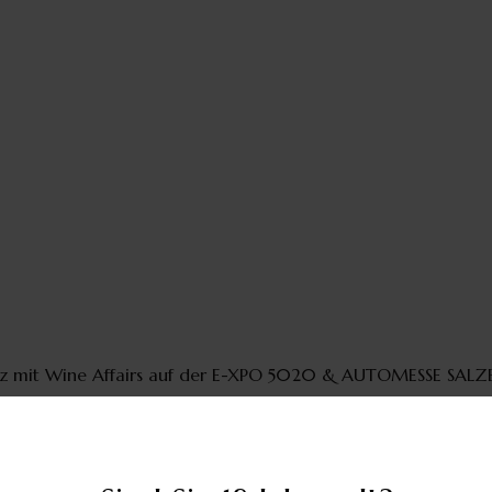
z
mit
Wine Affairs
auf der E-XPO 5020 & AUTOMESSE SALZBU
rs
im März 2023 bei der AUTOMESSE und der E-XPO 5020 i
Top-Winzern aus unterschiedlichsten Regionen können auf d
hemenbereiche aus Kulinarik & Genuss, sowie zahlreiche reg