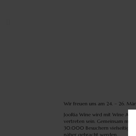
Wir freuen uns am
24. – 26. Mär
JooRia Wine
wird mit
Wine Affai
vertreten sein. Gemeinsam mit 
30.000 Besuchern vielseitige T
näher gebracht werden.