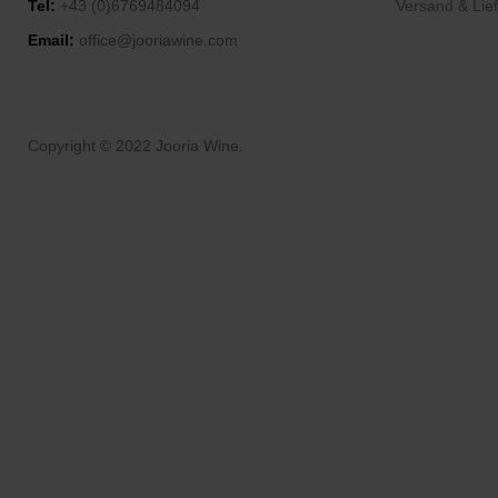
Tel:
+43 (0)6769484094
Versand & Lie
Email:
office@jooriawine.com
Copyright © 2022 Jooria Wine.