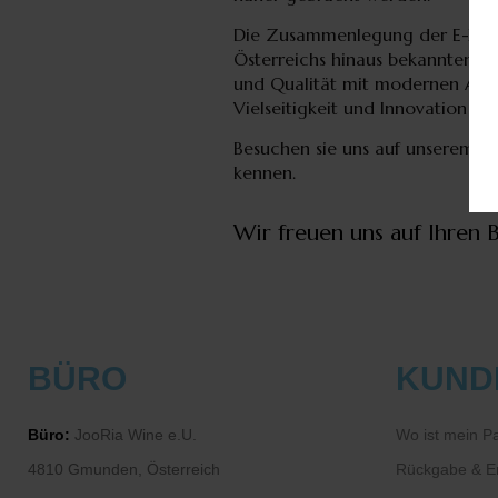
Die Zusammenlegung der E-XPO 
Österreichs hinaus bekannten Au
und Qualität mit modernen Ansä
Vielseitigkeit und Innovation gar
Besuchen sie uns auf unserem 
kennen.
Wir freuen uns auf Ihren 
BÜRO
KUND
Büro:
JooRia Wine e.U.
Wo ist mein P
4810 Gmunden, Österreich
Rückgabe & Er