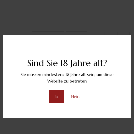
Schlagwörter
Moldawien
Wein
Share :
Sind Sie 18 Jahre alt?
VORHERIGE
Sie müssen mindestens 18 Jahre alt sein, um diese
Ostertraditionen In Moldawien
Website zu betreten
NÄCHSTE
Ja
Nein
Die Besten Weine Für Ein Sommerpicknick