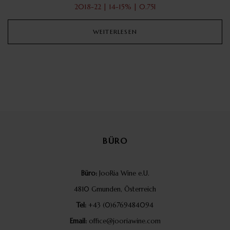
2018-22 | 14-15% | 0.75l
WEITERLESEN
BÜRO
Büro:
JooRia Wine e.U.
4810 Gmunden, Österreich
Tel:
+43 (0)6769484094
Email:
office@jooriawine.com