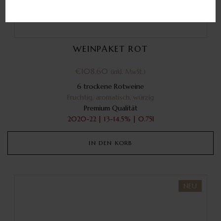
WEINPAKET ROT
€
108.60
(inkl. MwSt.)
6 trockene Rotweine
Fruchtig, aromatisch, würzig
Premium Qualität
2020-22 | 13-14,5% | 0.75l
IN DEN KORB
NEU