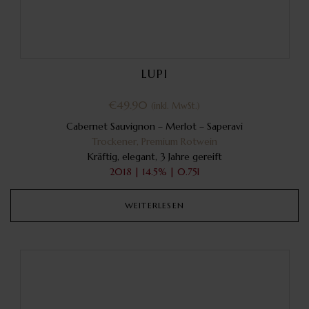
LUPI
€
49.90
(inkl. MwSt.)
Cabernet Sauvignon
– Merlot – Saperavi
Trockener, Premium Rotwein
Kräftig, elegant, 3 Jahre gereift
2018 | 14.5% | 0.75l
WEITERLESEN