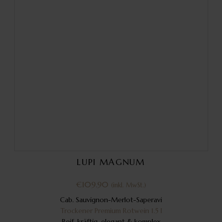
LUPI MAGNUM
€
109.90
(inkl. MwSt.)
Cab. Sauvignon-Merlot-Saperavi
Trockener Premium Rotwein 1.5 l
Reif, kräftig, elegant & komplex