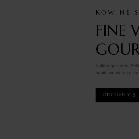
KOWINE 
FINE 
GOUR
Nullam quis ante. Pelle
habitasse platea dictu
DISCOVERY