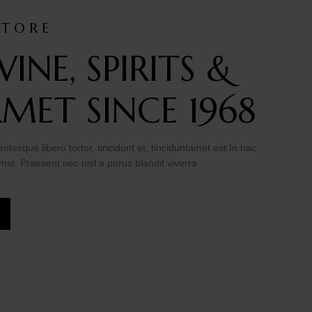
STORE
WINE, SPIRITS &
MET SINCE 1968
ntesque libero tortor, tincidunt et, tinciduntamet est.In hac
mst. Praesent nec nisl a purus blandit viverra