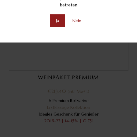
betreten
Ja
Nein
WEINPAKET PREMIUM
€
213.40
(inkl. MwSt.)
6 Premium Rotweine
Erstklassige Kollektion
Ideales Geschenk für Genießer
2018-22 | 14-15% | 0.75l