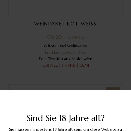
WEINPAKET ROT-WEISS
€
81.20
(inkl. MwSt.)
6 Rot-, und Weißweine
Erstklassige Kollektion
Edle Tropfen aus Moldawien
2018-22 | 13-14% | 0.75l
NEU
Sind Sie 18 Jahre alt?
Sie müssen mindestens 18 Jahre alt sein, um diese Website zu