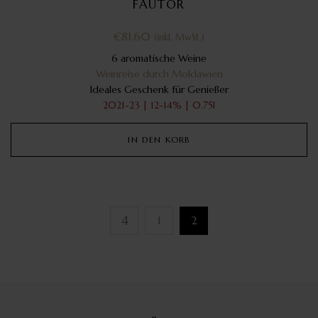
FAUTOR
€
81.60
(inkl. MwSt.)
6 aromatische Weine
Weinreise durch Moldawien
Ideales Geschenk für Genießer
2021-23 | 12-14% | 0.75l
IN DEN KORB
1
2