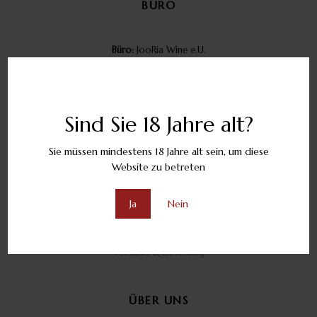
BÜRO
Büro:
JooRia Wine e.U.
4810 Gmunden, Österreich
Tel:
+43 (0)6769484094
Email:
office@jooriawine.com
Sind Sie 18 Jahre alt?
Sie müssen mindestens 18 Jahre alt sein, um diese
KUNDENSERVICE
Website zu betreten
Ja
Nein
Wo ist mein Paket
Rückgabe & Erstattung
Versand & Lieferung
ÜBER UNS