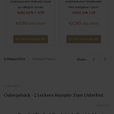
moldawischer Rotwein Ideal
moldawischer Weißweiné
zu saftigen Steaks
Eine komplexe Cuveé
2021| 13.5% | 0.75l
2022| 14% | 1.5l
€12.50
€12.50
(inkl. MwSt)
(inkl. MwSt)
IN DEN WARENKORB
IN DEN WARENKORB
Schlagwörter
Weingut Fautor
Share :
VORHERIGE
Ostergebäck -2 Leckere Rezepte Zum Osterfest
NÄCHSTE