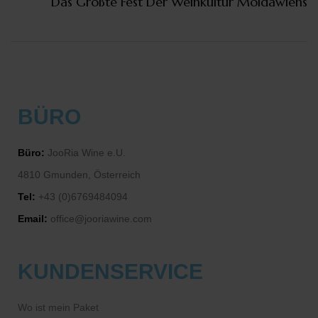
Das Größte Fest Der Weinkultur Moldawiens
BÜRO
Büro:
JooRia Wine e.U.
4810 Gmunden, Österreich
Tel:
+43 (0)6769484094
Email:
office@jooriawine.com
KUNDENSERVICE
Wo ist mein Paket