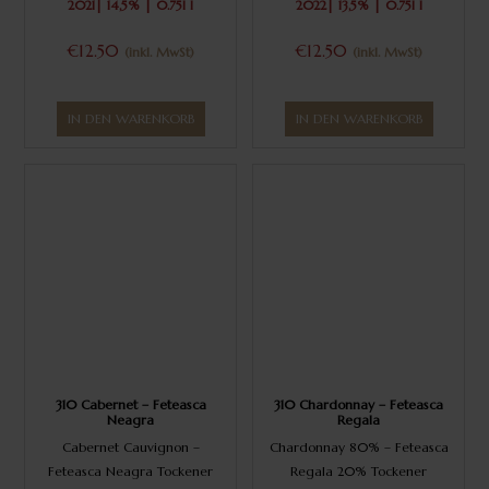
2021| 14,5% | 0.75l l
2022| 13,5% | 0.75l l
€12.50
€12.50
(inkl. MwSt)
(inkl. MwSt)
IN DEN WARENKORB
IN DEN WARENKORB
310 Cabernet – Feteasca
310 Chardonnay – Feteasca
Neagra
Regala
Cabernet Cauvignon –
Chardonnay 80% – Feteasca
Feteasca Neagra Tockener
Regala 20% Tockener