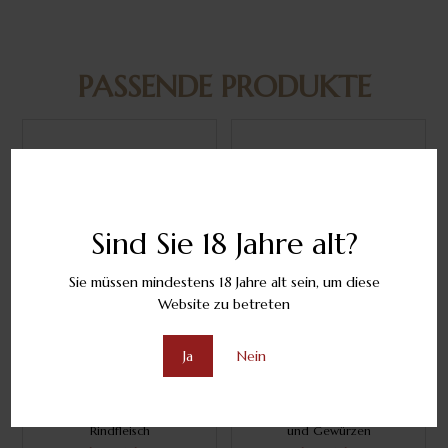
PASSENDE PRODUKTE
Sind Sie 18 Jahre alt?
Sie müssen mindestens 18 Jahre alt sein, um diese
Website zu betreten
310 Merlot – Rara Neagra
310 Traminer – Riesling
Ja
Nein
Merlot 80% – Rara Neagra
Traminer 83% – Riesling 17%
20% Tockener moldawischer
Trockener moldawischer
Rotwein Begleiter zu Wild,
Weißwein Aromen von Rosen
Rindfleisch
und Gewürzen