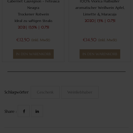
Cabernet Cauvignon – Feteasca
100% Viorica Halbsüßer
Neagra
aromatischer Weißwein Apfel,
Trockener Rotwein
Limette & Maracuja
Ideal zu saftigen Steaks
2020| 13% | 0.75l
2021| 13,5% | 0.75l
€12.50
€
14.50
(inkl. MwSt)
(inkl. MwSt)
IN DEN WARENKORB
IN DEN WARENKORB
Schlagwörter
Geschenk
Weinliebhaber
Share :