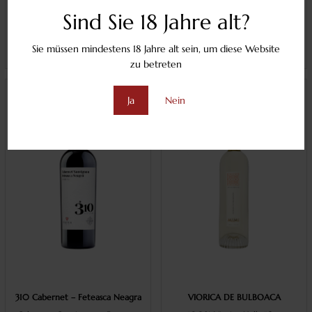
Sind Sie 18 Jahre alt?
€10.50
€12.90
(inkl. MwSt)
(inkl. MwSt)
Sie müssen mindestens 18 Jahre alt sein, um diese Website
IN DEN WARENKORB
IN DEN WARENKORB
zu betreten
Ja
Nein
310 Cabernet – Feteasca Neagra
VIORICA DE BULBOACA