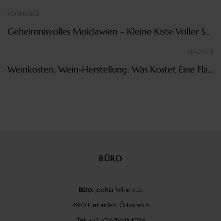
VORHERIGE
Geheimnisvolles Moldawien – Kleine Kiste Voller Schätze
NÄCHSTE
Weinkosten, Wein-Herstellung. Was Kostet Eine Flasche Wein?
BÜRO
Büro:
JooRia Wine e.U.
4810 Gmunden, Österreich
Tel:
+43 (0)6769484094