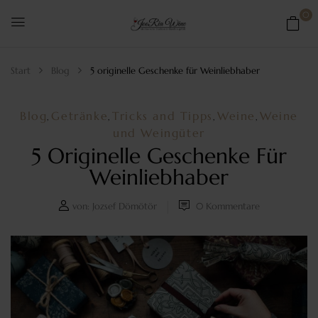
0
Start
Blog
5 originelle Geschenke für Weinliebhaber
Blog
Getränke
Tricks and Tipps
Weine
Weine
,
,
,
,
und Weingüter
5 Originelle Geschenke Für
Weinliebhaber
von:
Jozsef Dömötör
0
Kommentare