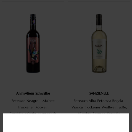
AnimAliens Schwalbe
SANZIENELE
Feteasca Neagra – Malbec
Feteasca Alba-Feteasca Regala-
Trockener Rotwein
Viorica Trockener Weißwein Süße,
Fruchtig, würzig, harmonisch
blumige Aromen, fruchtig
2020| 14,5% | 0.75l
2020%| 13%| 0.75l