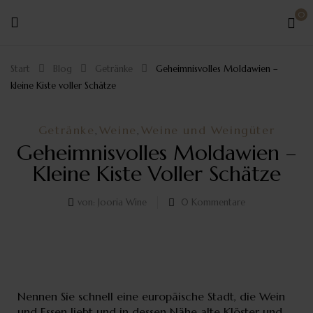
0
Start
Blog
Getränke
Geheimnisvolles Moldawien –
kleine Kiste voller Schätze
Getränke
Weine
Weine und Weingüter
,
,
Geheimnisvolles Moldawien –
Kleine Kiste Voller Schätze
von:
Jooria Wine
0
Kommentare
Nennen Sie schnell eine europäische Stadt, die Wein
und Essen liebt und in dessen Nähe alte Klöster und