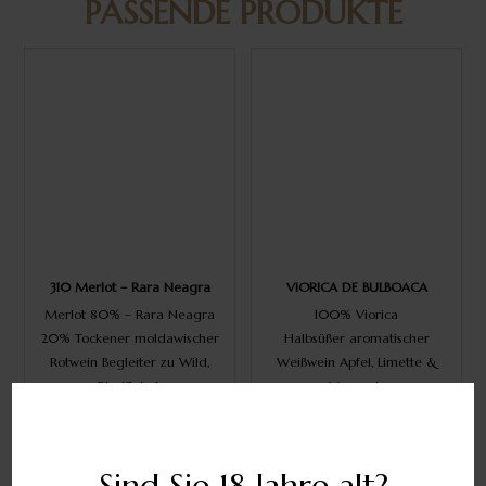
PASSENDE PRODUKTE
310 Merlot – Rara Neagra
VIORICA DE BULBOACA
Merlot 80% – Rara Neagra
100% Viorica
20% Tockener moldawischer
Halbsüßer aromatischer
Rotwein Begleiter zu Wild,
Weißwein Apfel, Limette &
Rindfleisch
Maracuja
2021| 14,5% | 0.75l
2020%| 13%| 0.75l
€12.50
€14.50
(inkl. MwSt)
(inkl. MwSt)
Sind Sie 18 Jahre alt?