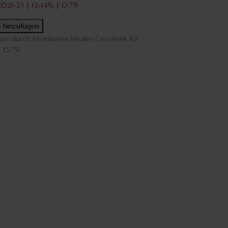
2021-23 | 12-14% | 0.75l
e hinzufügen
ise durch Moldawien Ideales Geschenk für
 0.75l