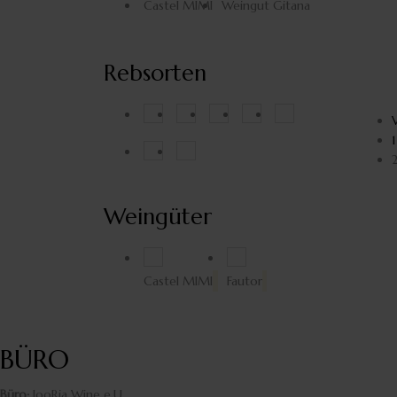
Castel MIMI
Weingut Gitana
Rebsorten
Feteasca Alba
Feteasca Regala
Muskateller
Pinot Noir
Rara 
1
Saperavi
Viorica
Weingüter
Castel MIMI
Fautor
BÜRO
Büro:
JooRia Wine e.U.