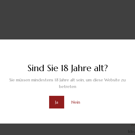
rd-Sortierung
Sind Sie 18 Jahre alt?
Sie müssen mindestens 18 Jahre alt sein, um diese Website zu
n 9 Artikel(n) werden angezeigt
betreten
NEU
Weinpaket Cast
Ja
Nein
€
81.60
(inkl. MwSt.)
Quick View
We
Ide