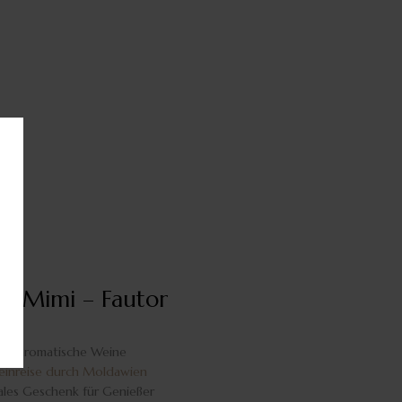
el Mimi – Fautor
6 aromatische Weine
inreise durch Moldawien
ales Geschenk für Genießer