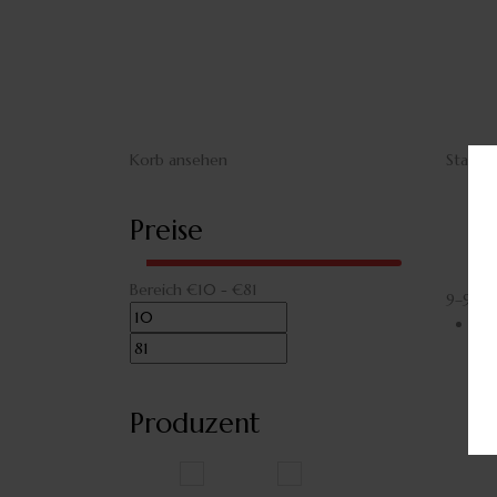
Weine
Weissweine
Korb ansehen
Standa
Preise
Bereich
€
10
- €
81
9–9 vo
Produzent