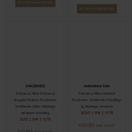
IN DEN WARENKORB
IN DEN WARENKORB
SANZIENELE
AnimAliens Eule
Feteasca Alba-Feteasca
Feteasca Alba-Muskat
Regala-Viorica Trockener
Trockener Weißwein Fruchtige
Weißwein Süße, blumige
& blumige Aromen
Aromen, fruchtig
2020 | 13% | 0.75l
2022 | 13% | 0.75l
€10.50
(inkl. MwSt)
€12.90
(inkl. MwSt)